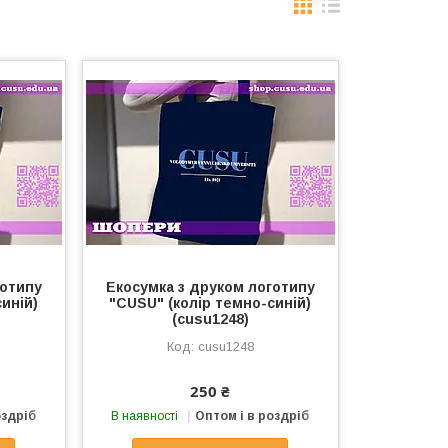
готипу
Екосумка з друком логотипу
иній)
"CUSU" (колір темно-синій)
(cusu1248)
cusu1248
250 ₴
оздріб
В наявності
Оптом і в роздріб