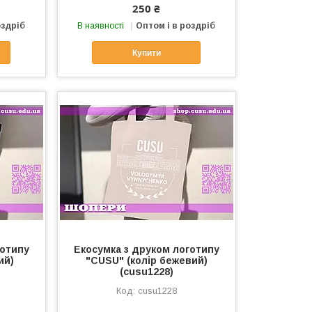
250 ₴
оздріб
В наявності
Оптом і в роздріб
Купити
готипу
Екосумка з друком логотипу
ий)
"CUSU" (колір бежевий)
(cusu1228)
cusu1228