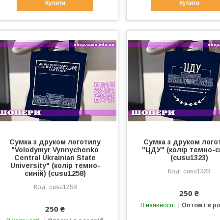
Купити
Купити
Сумка з друком логотипу
Сумка з друком лого
"Volodymyr Vynnychenko
"ЦДУ" (колір темно-с
Central Ukrainian State
(cusu1323)
University" (колір темно-
cusu1323
синій) (cusu1258)
cusu1258
250 ₴
В наявності
Оптом і в р
250 ₴