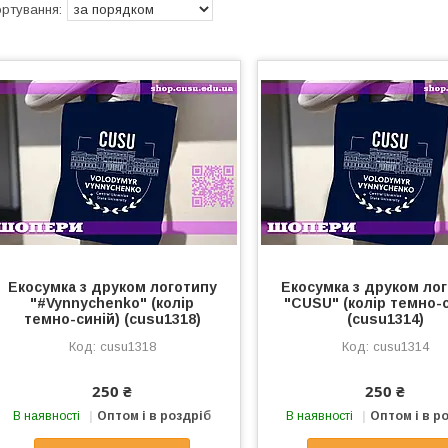
Екосумка з друком логотипу
Екосумка з друком ло
"#Vynnychenko" (колір
"CUSU" (колір темно-с
темно-синій) (cusu1318)
(cusu1314)
cusu1318
cusu1314
250 ₴
250 ₴
В наявності
Оптом і в роздріб
В наявності
Оптом і в р