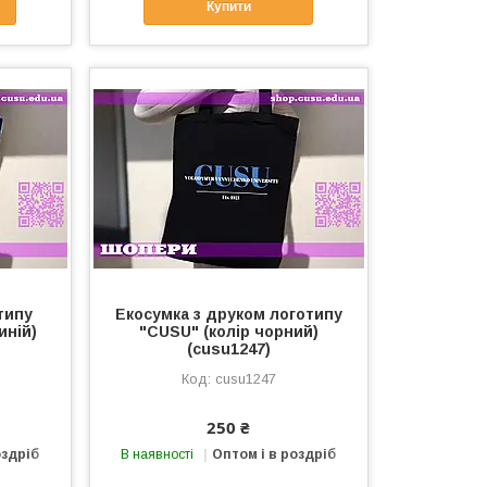
Купити
типу
Екосумка з друком логотипу
иній)
"CUSU" (колір чорний)
(cusu1247)
cusu1247
250 ₴
оздріб
В наявності
Оптом і в роздріб