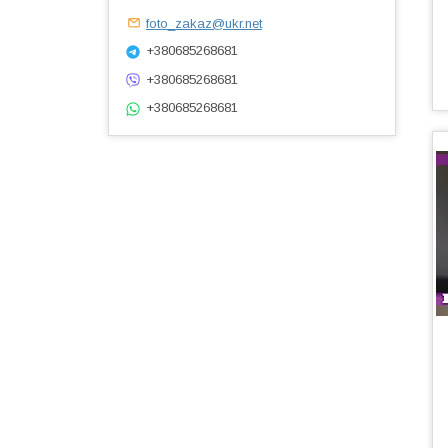
foto_zakaz@ukr.net
+380685268681
+380685268681
+380685268681