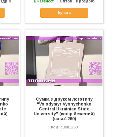
оздріб
В наявності
Оптом і в роздріб
Купити
типу
Сумка з друком логотипу
enko
"Volodymyr Vynnychenko
ate
Central Ukrainian State
ній)
University" (колір бежевий)
(cusu1260)
cusu1260