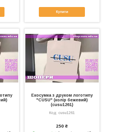
Купити
готипу
Екосумка з друком логотипу
вий)
"CUSU" (колір бежевий)
(cusu1261)
cusu1261
250 ₴