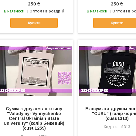
250 ₴
250 ₴
В наявності
Оптом і в роздріб
В наявності
Оптом і в р
Купити
Купити
Сумка з друком логотипу
Екосумка з друком ло
"Volodymyr Vynnychenko
"CUSU" (колір чорн
Central Ukrainian State
(cusu1313)
University" (колір бежевий)
cusu1313
(cusu1259)