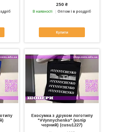
250 ₴
оздріб
В наявності
Оптом і в роздріб
Купити
готипу
Екосумка з друком логотипу
й)
"#Vynnychenko" (колір
чорний) (cusu1227)