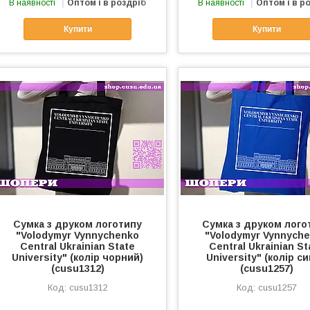
В наявності
Оптом і в роздріб
В наявності
Оптом і в р
Купити
Купити
Сумка з друком логотипу
Сумка з друком лого
"Volodymyr Vynnychenko
"Volodymyr Vynnych
Central Ukrainian State
Central Ukrainian St
University" (колір чорний)
University" (колір си
(cusu1312)
(cusu1257)
cusu1312
cusu1257