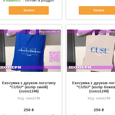
В наявності
Оптом і в роздріб
Купити
Купити
Екосумка з друком логотипу
Екосумка з друком ло
"CUSU" (колір синій)
"CUSU" (колір беже
(cusu1246)
(cusu1249)
cusu1246
cusu1249
250 ₴
250 ₴