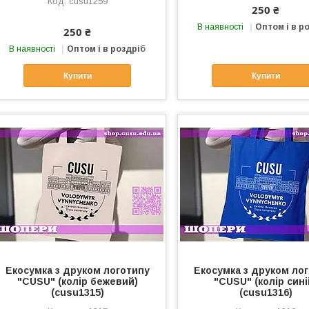
cusu1259
250 ₴
В наявності
Оптом і в р
250 ₴
В наявності
Оптом і в роздріб
Купити
Купити
Екосумка з друком логотипу
Екосумка з друком ло
"CUSU" (колір бежевий)
"CUSU" (колір сині
(cusu1315)
(cusu1316)