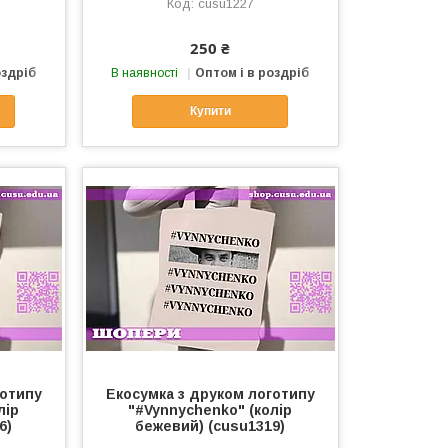
cusu1227
250 ₴
оздріб
В наявності
Оптом і в роздріб
Купити
готипу
Екосумка з друком логотипу
лір
"#Vynnychenko" (колір
6)
бежевий) (cusu1319)