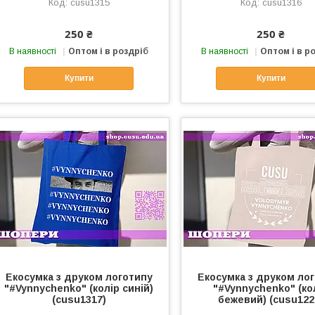
cusu1315
cusu1316
250 ₴
250 ₴
В наявності
Оптом і в роздріб
В наявності
Оптом і в р
Купити
Купити
Екосумка з друком логотипу
Екосумка з друком ло
"#Vynnychenko" (колір синій)
"#Vynnychenko" (ко
(cusu1317)
бежевий) (cusu122