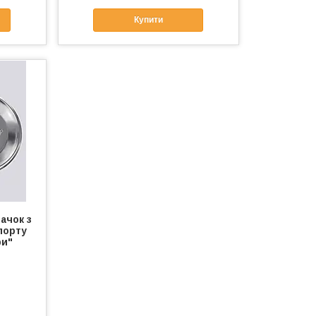
Купити
ачок з
порту
ри"