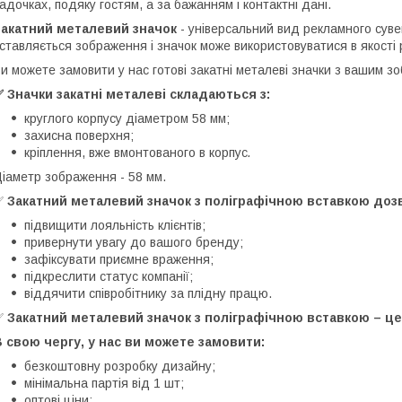
адочках, подяку гостям, а за бажанням і контактні дані.
Закатний металевий значок
- універсальний вид рекламного сувен
ставляється зображення і значок може використовуватися в якості 
и можете замовити у нас готові закатні металеві значки з вашим зо
 Значки закатні металеві складаються з:
круглого корпусу діаметром 58 мм;
захисна поверхня;
кріплення, вже вмонтованого в корпус
.
іаметр зображення - 58 мм.
✅
Закатний металевий значок з поліграфічною вставкою доз
підвищити лояльність клієнтів;
привернути увагу до вашого бренду;
зафіксувати приємне враження;
підкреслити статус компанії;
віддячити співробітнику за плідну працю.⠀
✅
Закатний металевий значок з поліграфічною вставкою – це 
 свою чергу, у нас ви можете замовити:
безкоштовну розробку дизайну;
мінімальна партія від 1 шт;⠀
оптові ціни;