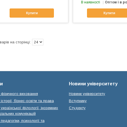
В наявності
Оптом і в р
Купити
Купити
и
Новини університету
 фізичного виховання
Новини університету
історії, бізнес-освіти та права
Вступнику
української філології, іноземних
Студенту
іальних комунікацій
педагогіки, психології та