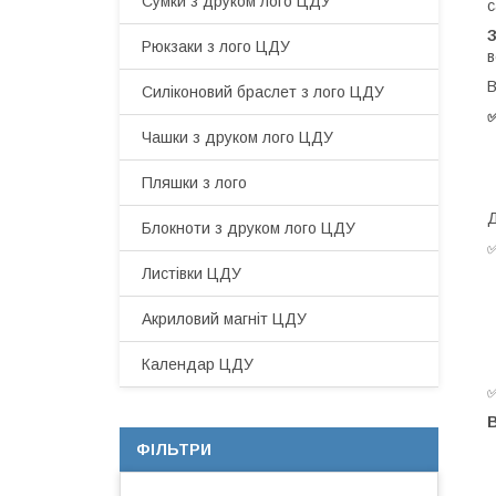
Сумки з друком лого ЦДУ
с
Рюкзаки з лого ЦДУ
в
В
Силіконовий браслет з лого ЦДУ
✅
Чашки з друком лого ЦДУ
Пляшки з лого
Д
Блокноти з друком лого ЦДУ
Листівки ЦДУ
Акриловий магніт ЦДУ
Календар ЦДУ
В
ФІЛЬТРИ