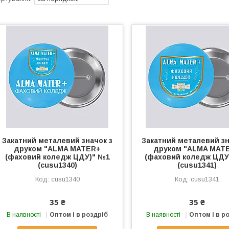
Закатний металевий значок з
Закатний металевий зн
друком "ALMA MATER+
друком "ALMA MAT
(фаховий коледж ЦДУ)" №1
(фаховий коледж ЦДУ
(cusu1340)
(cusu1341)
cusu1340
cusu1341
35 ₴
35 ₴
В наявності
Оптом і в роздріб
В наявності
Оптом і в р