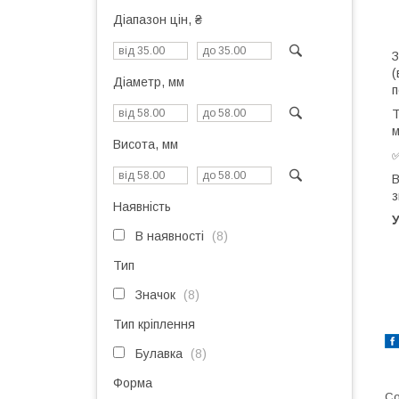
Діапазон цін, ₴
З
(
Діаметр, мм
п
Т
м
Висота, мм
В
з
Наявність
У
В наявності
8
Тип
Значок
8
Тип кріплення
Булавка
8
Форма