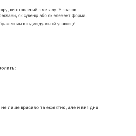
іру, виготовлений з металу. У значок
реклами, як сувенір або як елемент форми.
браженням в індивідуальній упаковці!
волить:
не лише красиво та ефектно, але й вигідно.