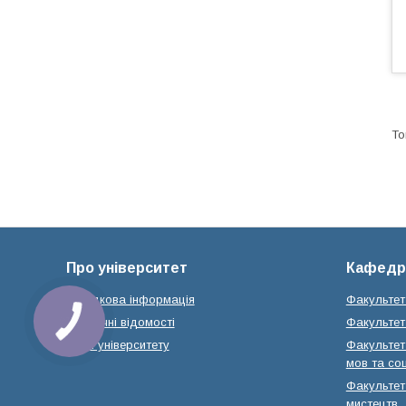
Про університет
Кафедр
Довідкова інформація
Факультет
Історичні відомості
Факультет 
Місія університету
Факультет 
мов та соц
Факультет 
мистецтв