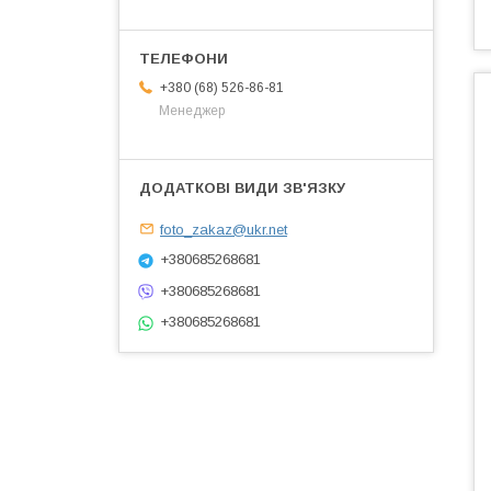
+380 (68) 526-86-81
Менеджер
foto_zakaz@ukr.net
+380685268681
+380685268681
+380685268681