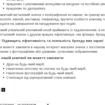
працюємо з рекламними агенціями на вигідних та постійних ум
працюємо по дропшіпінгу.
акатний металевий значок з поліграфічною вставкою, як сувенір м
весілля, ювілей, виставка). Наприклад, вручити особисто кожному 
одати на завершення як нагадування про подію.
акий унікальний рекламний носій приймають із задоволенням, а не
еталевий значок з друком працює ефективніше, ніж флаєри, брошур
✅
Підвищить ефективність та лояльність бренду вже зараз!
и можете замовити в нашому інтернет-магазині значок з логотипом
начки з фотографіями або цікавими, сучасними зображеннями.
 нашій компанії ви можете замовити:
Друк на будь-який виріб.
Нанесення логотипу чи слогану на будь-який виріб.
Нанесення фотографій на будь-який виріб.
Стилізація під корпоративний стиль компанії.