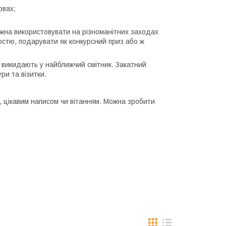
овах;
ожна використовувати на різноманітних заходах
гостю, подарувати як конкурсний приз або ж
 викидають у найближчий смітник. Закатний
и та візитки.
, цікавим написом чи вітанням. Можна зробити