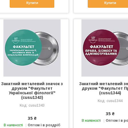
Купити
Купити
Закатний металевий значок з
Закатний металевий зн
друком "Факультет
друком "Факультет П
Української філології"
(cusu1344)
(cusu1343)
cusu1344
cusu1343
35 ₴
35 ₴
В наявності
Оптом і в р
В наявності
Оптом і в роздріб