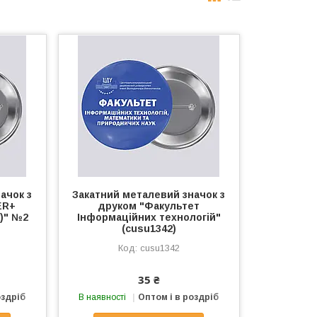
ачок з
Закатний металевий значок з
ER+
друком "Факультет
)" №2
Інформаційних технологій"
(cusu1342)
cusu1342
35 ₴
оздріб
В наявності
Оптом і в роздріб