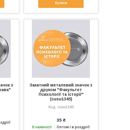
Купити
ачок з
Закатний металевий значок з
рава"
друком "Факультет
Психології та історії"
(cusu1345)
cusu1345
35 ₴
оздріб
В наявності
Оптом і в роздріб