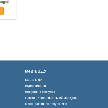
оздріб
Медіа ЦДУ
Медіа ЦДУ
Відеогалерея
Віртуальні екскурсії
Газета "Університетський меридіан"
Історії успішних випускників