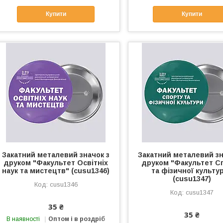
Купити
Купити
Закатний металевий значок з
Закатний металевий зн
друком "Факультет Освітніх
друком "Факультет С
наук та мистецтв" (cusu1346)
та фізичної культу
(cusu1347)
cusu1346
cusu1347
35 ₴
35 ₴
В наявності
Оптом і в роздріб