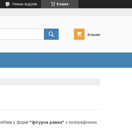
Немає відгуків,
Кошик
Кошик
2х65мм у формі
"фігурна рамка"
з поліграфічною