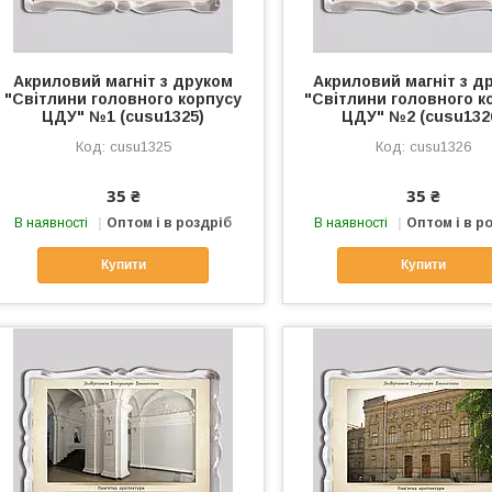
Акриловий магніт з друком
Акриловий магніт з д
"Світлини головного корпусу
"Світлини головного к
ЦДУ" №1 (cusu1325)
ЦДУ" №2 (cusu132
cusu1325
cusu1326
35 ₴
35 ₴
В наявності
Оптом і в роздріб
В наявності
Оптом і в р
Купити
Купити