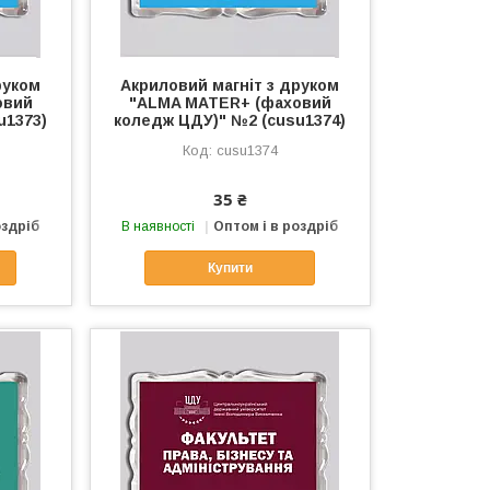
руком
Акриловий магніт з друком
овий
"ALMA MATER+ (фаховий
u1373)
коледж ЦДУ)" №2 (cusu1374)
cusu1374
35 ₴
оздріб
В наявності
Оптом і в роздріб
Купити