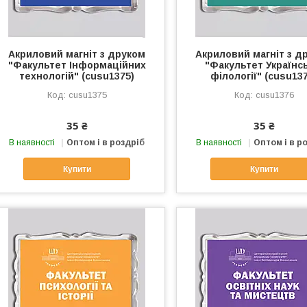
Акриловий магніт з друком
Акриловий магніт з д
"Факультет Інформаційних
"Факультет Українс
технологій" (cusu1375)
філології" (cusu13
cusu1375
cusu1376
35 ₴
35 ₴
В наявності
Оптом і в роздріб
В наявності
Оптом і в р
Купити
Купити