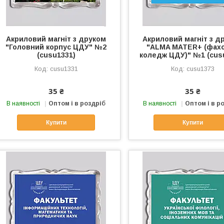
Акриловий магніт з друком
Акриловий магніт з д
"Головний корпус ЦДУ" №2
"ALMA MATER+ (фах
(cusu1331)
коледж ЦДУ)" №1 (cus
cusu1331
cusu1373
35 ₴
35 ₴
В наявності
Оптом і в роздріб
В наявності
Оптом і в р
Купити
Купити