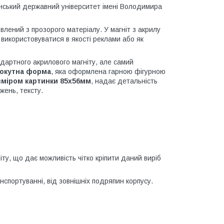
їнський державний університет імені Володимира
влений з прозорого матеріалу. У магніт з акрилу
 використовуватися в якості реклами або як
ндартного акрилового магніту, але самий
мокутна форма
, яка оформлена гарною фігурною
озміром картинки 85х56мм
, надає детальність
ажень, тексту.
гніту, що дає можливість чітко кріпити даний виріб
нспортуванні, від зовнішніх подряпин корпусу.