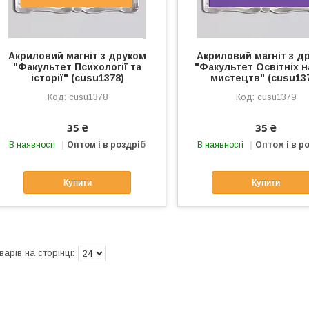
Акриловий магніт з друком
Акриловий магніт з д
"Факультет Психології та
"Факультет Освітніх н
історії" (cusu1378)
мистецтв" (cusu13
cusu1378
cusu1379
35 ₴
35 ₴
В наявності
Оптом і в роздріб
В наявності
Оптом і в р
Купити
Купити