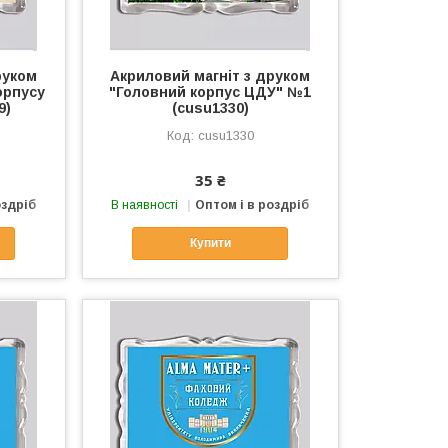
руком
Акриловий магніт з друком
орпусу
"Головний корпус ЦДУ" №1
9)
(cusu1330)
cusu1330
35 ₴
оздріб
В наявності
Оптом і в роздріб
Купити