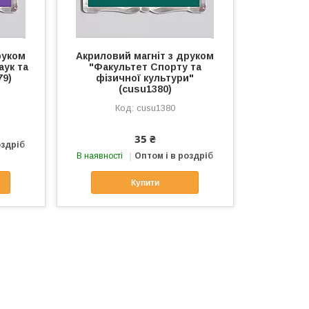
руком
Акриловий магніт з друком
аук та
"Факультет Спорту та
79)
фізичної культури"
(cusu1380)
cusu1380
35 ₴
оздріб
В наявності
Оптом і в роздріб
Купити