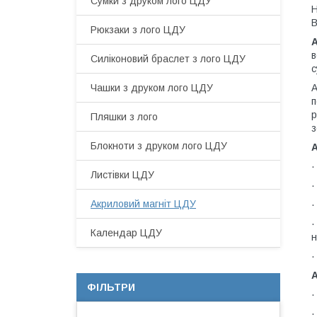
Сумки з друком лого ЦДУ
Н
В
Рюкзаки з лого ЦДУ
в
Силіконовий браслет з лого ЦДУ
с
Чашки з друком лого ЦДУ
А
п
р
Пляшки з лого
з
Блокноти з друком лого ЦДУ
А
·
Листівки ЦДУ
·
Акриловий магніт ЦДУ
·
·
Календар ЦДУ
н
·
ФІЛЬТРИ
·
·