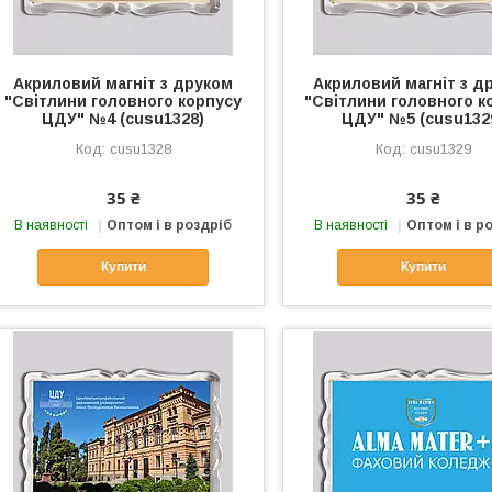
Акриловий магніт з друком
Акриловий магніт з д
"Світлини головного корпусу
"Світлини головного к
ЦДУ" №4 (cusu1328)
ЦДУ" №5 (cusu132
cusu1328
cusu1329
35 ₴
35 ₴
В наявності
Оптом і в роздріб
В наявності
Оптом і в р
Купити
Купити