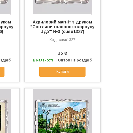
руком
Акриловий магніт з друком
орпусу
"Світлини головного корпусу
6)
ЦДУ" №3 (cusu1327)
cusu1327
35 ₴
оздріб
В наявності
Оптом і в роздріб
Купити