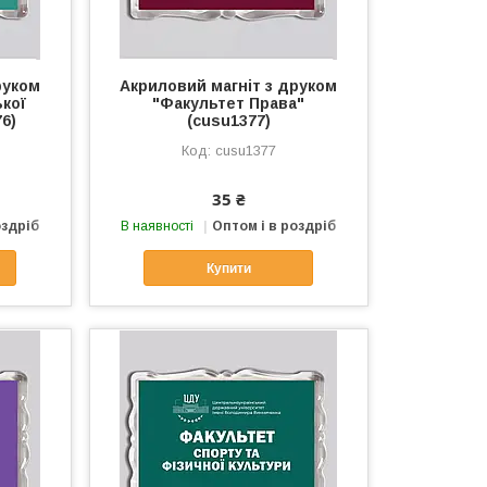
руком
Акриловий магніт з друком
ької
"Факультет Права"
76)
(cusu1377)
cusu1377
35 ₴
оздріб
В наявності
Оптом і в роздріб
Купити