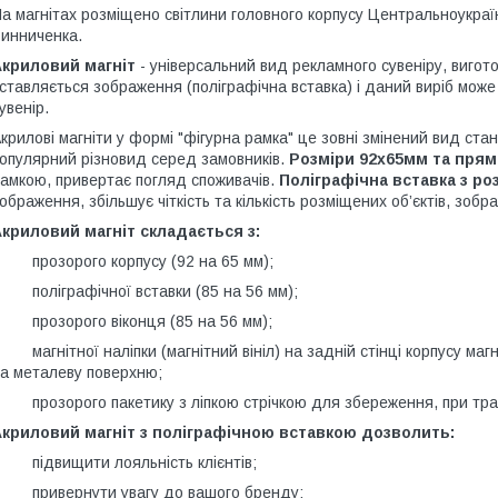
а магнітах розміщено світлини головного корпусу Центральноукра
инниченка.
Акриловий магніт
- універсальний вид рекламного сувеніру, вигото
ставляється зображення (поліграфічна вставка) і даний виріб може
увенір.
крилові магніти у формі "фігурна рамка" це зовні змінений вид ста
опулярний різновид серед замовників.
Розміри 92х65мм та пря
амкою, привертає погляд споживачів.
Поліграфічна вставка з р
ображення, збільшує чіткість та кількість розміщених об’єктів, зобр
криловий магніт складається з:
прозорого корпусу (92 на 65 мм);
поліграфічної вставки (85 на 56 мм);
прозорого віконця (85 на 56 мм);
магнітної наліпки (магнітний вініл) на задній стінці корпусу ма
а металеву поверхню;
прозорого пакетику з ліпкою стрічкою для збереження, при тра
Акриловий магніт з поліграфічною вставкою дозволить:
підвищити лояльність клієнтів;
привернути увагу до вашого бренду;