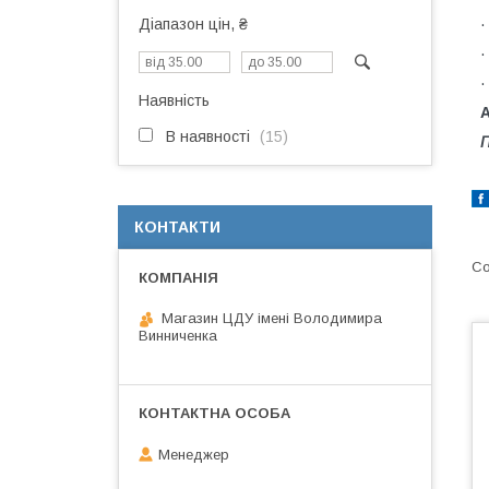
Діапазон цін, ₴
·
·
·
Наявність
А
В наявності
15
П
КОНТАКТИ
Магазин ЦДУ імені Володимира
Винниченка
Менеджер