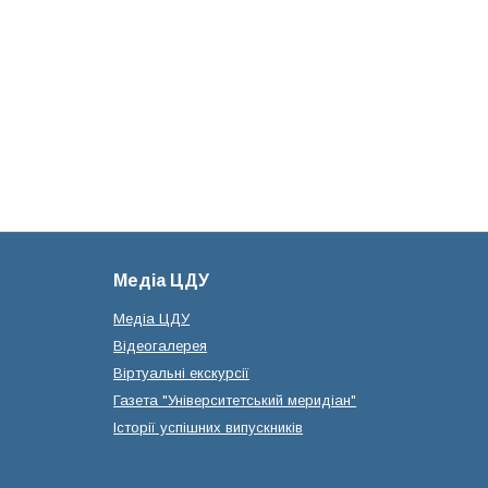
Медіа ЦДУ
Медіа ЦДУ
Відеогалерея
Віртуальні екскурсії
Газета "Університетський меридіан"
Історії успішних випускників