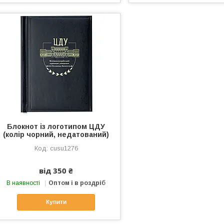
Блокнот із логотипом ЦДУ
(колір чорний, недатований)
cusu1276
від 350 ₴
В наявності
Оптом і в роздріб
Купити