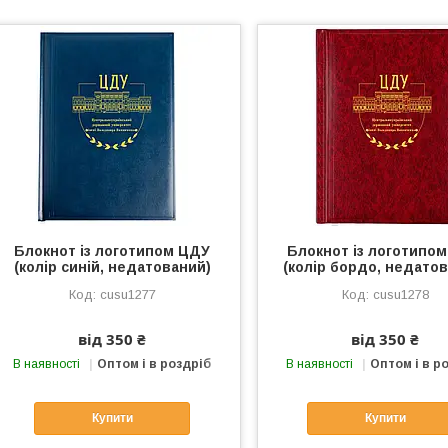
Блокнот із логотипом ЦДУ
Блокнот із логотипо
(колір синій, недатований)
(колір бордо, недато
cusu1277
cusu1278
від 350 ₴
від 350 ₴
В наявності
Оптом і в роздріб
В наявності
Оптом і в р
Купити
Купити