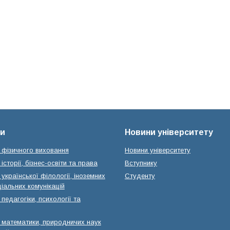
и
Новини університету
 фізичного виховання
Новини університету
історії, бізнес-освіти та права
Вступнику
української філології, іноземних
Студенту
іальних комунікацій
педагогіки, психології та
 математики, природничих наук