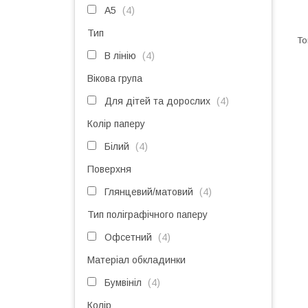
A5
4
Тип
В лінію
4
Вікова група
Для дітей та дорослих
4
Колір паперу
Білий
4
Поверхня
Глянцевий/матовий
4
Тип поліграфічного паперу
Офсетний
4
Матеріал обкладинки
Бумвініл
4
Колір