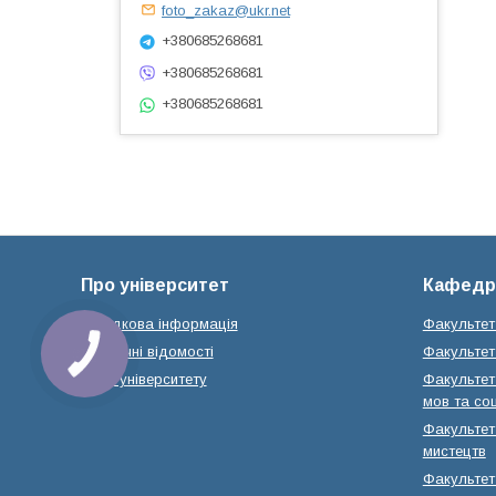
foto_zakaz@ukr.net
+380685268681
+380685268681
+380685268681
Про університет
Кафедр
Довідкова інформація
Факультет
Історичні відомості
Факультет 
Місія університету
Факультет 
мов та соц
Факультет 
мистецтв
Факультет