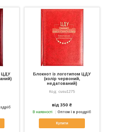
м ЦДУ
Блокнот із логотипом ЦДУ
ваний)
(колір червоний,
недатований)
cusu1275
від 350 ₴
оздріб
В наявності
Оптом і в роздріб
Купити