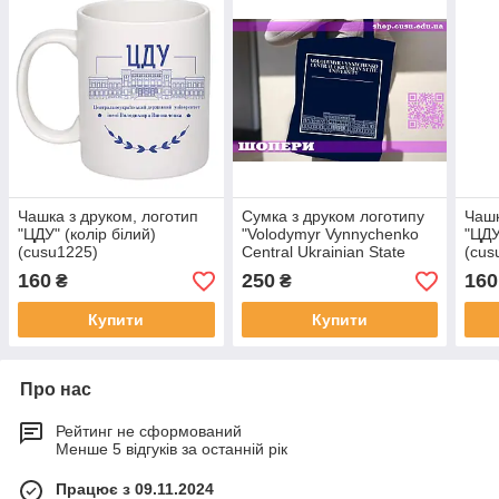
Чашка з друком, логотип
Сумка з друком логотипу
Чашк
"ЦДУ" (колір білий)
"Volodymyr Vynnychenko
"ЦДУ
(cusu1225)
Central Ukrainian State
(cus
University" (колір темно-
160
250
160
₴
₴
синій) (cusu1258)
Купити
Купити
Про нас
Рейтинг не сформований
Менше 5 відгуків за останній рік
Працює з 09.11.2024