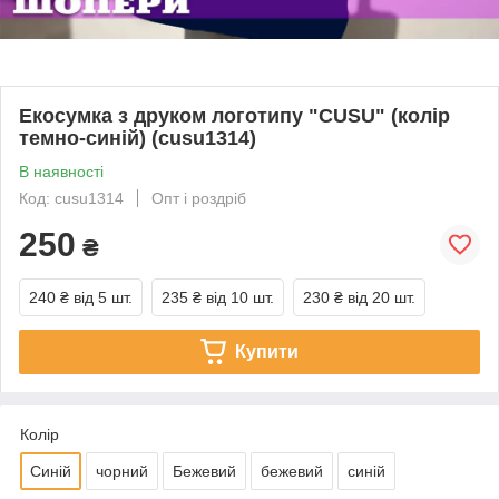
Екосумка з друком логотипу "CUSU" (колір
темно-синій) (cusu1314)
В наявності
Код: cusu1314
Опт і роздріб
250
₴
240 ₴
від 5 шт.
235 ₴
від 10 шт.
230 ₴
від 20 шт.
Купити
Колір
Синій
чорний
Бежевий
бежевий
синій