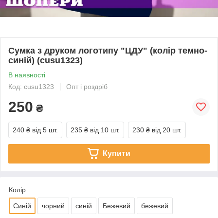
Сумка з друком логотипу "ЦДУ" (колір темно-
синій) (cusu1323)
В наявності
Код: cusu1323
Опт і роздріб
250
₴
240 ₴
від 5 шт.
235 ₴
від 10 шт.
230 ₴
від 20 шт.
Купити
Колір
Синій
чорний
синій
Бежевий
бежевий