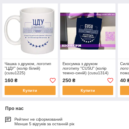
Чашка з друком, логотип
Екосумка з друком
Силі
"ЦДУ" (колір білий)
логотипу "CUSU" (колір
лого
(cusu1225)
темно-синій) (cusu1314)
пом
(cus
160
250
40
₴
₴
Купити
Купити
Про нас
Рейтинг не сформований
Менше 5 відгуків за останній рік