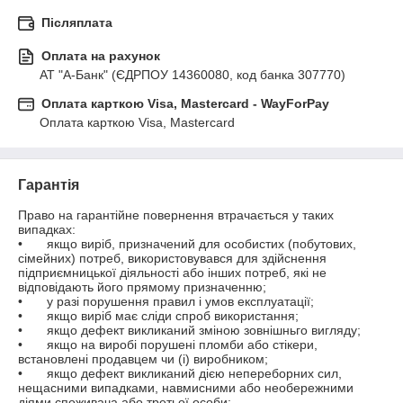
Післяплата
Оплата на рахунок
АТ "А-Банк" (ЄДРПОУ 14360080, код банка 307770)
Оплата карткою Visa, Mastercard - WayForPay
Оплата карткою Visa, Mastercard
Гарантія
Право на гарантійне повернення втрачається у таких 
випадках:

•	якщо виріб, призначений для особистих (побутових, 
сімейних) потреб, використовувався для здійснення 
підприємницької діяльності або інших потреб, які не 
відповідають його прямому призначенню;

•	у разі порушення правил і умов експлуатації;

•	якщо виріб має сліди спроб використання;

•	якщо дефект викликаний зміною зовнішньго вигляду;

•	якщо на виробі порушені пломби або стікери, 
встановлені продавцем чи (і) виробником;

•	якщо дефект викликаний дією непереборних сил, 
нещасними випадками, навмисними або необережними 
діями споживача або третьої особи;
