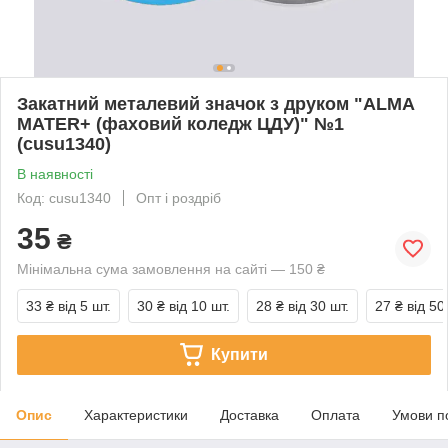
Закатний металевий значок з друком "ALMA
MATER+ (фаховий коледж ЦДУ)" №1
(cusu1340)
В наявності
Код: cusu1340
Опт і роздріб
35
₴
Мінімальна сума замовлення на сайті — 150 ₴
33 ₴
від 5 шт.
30 ₴
від 10 шт.
28 ₴
від 30 шт.
27 ₴
від 50
Купити
Опис
Характеристики
Доставка
Оплата
Умови п