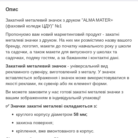
Опис
Закатний металевий значок з друком "ALMA MATER+
(фаховий коледж ЦДУ)" №1
Пропонуємо вам новий маркетинговий продукт - закатні
металеві значки з друком. На них ми розмістимо назву вашого
бренду, логотип, макети до початку навчального року у школи
та садочки, а також макети для випускного у школах та
садочках, подяку гостям, а за бажанням і контактні дані.
Закатний металевий значок
- універсальний вид
рекламного сувеніру, виготовлений з металу. У значок
вставляється зображення і значок може використовуватися в
якості реклами, як сувенір або як елемент форми.
Ви можете замовити у нас готові закатні металеві значки з
вашим зображенням в індивідуальній упаковці!
✅ Значки закатні металеві складаються з:
круглого корпусу діаметром
58 мм;
захисна поверхня;
кріплення, вже вмонтованого в корпус
.