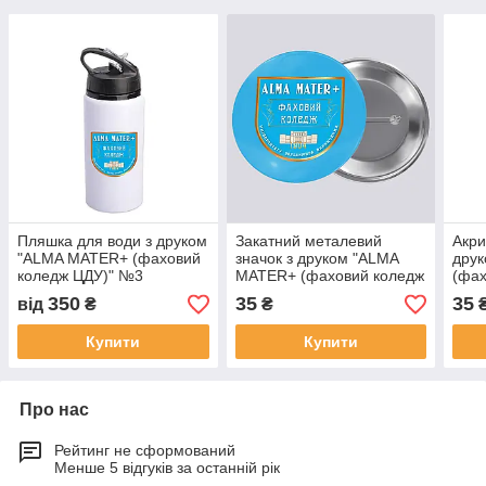
Пляшка для води з друком
Закатний металевий
Акри
"ALMA MATER+ (фаховий
значок з друком "ALMA
дру
коледж ЦДУ)" №3
MATER+ (фаховий коледж
(фах
(cusu1366)
ЦДУ)" №2 (cusu1341)
№2 (
350
35
35
від
₴
₴
Купити
Купити
Про нас
Рейтинг не сформований
Менше 5 відгуків за останній рік