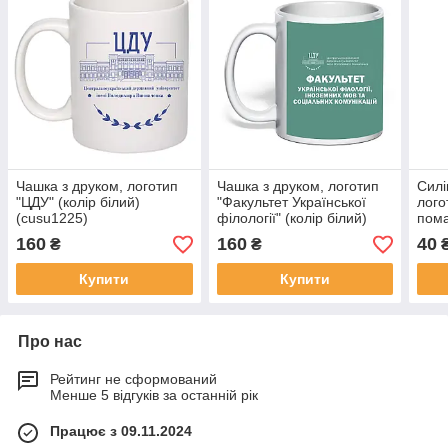
Чашка з друком, логотип
Чашка з друком, логотип
Силі
"ЦДУ" (колір білий)
"Факультет Української
лого
(cusu1225)
філології" (колір білий)
пом
(cusu1354)
(cus
160
160
40
₴
₴
Купити
Купити
Про нас
Рейтинг не сформований
Менше 5 відгуків за останній рік
Працює з 09.11.2024