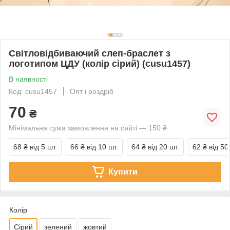
Світловідбиваючий слеп-браслет з
логотипом ЦДУ (колір сірий) (cusu1457)
В наявності
Код: cusu1457
Опт і роздріб
70
₴
Мінімальна сума замовлення на сайті — 150 ₴
68 ₴
від 5 шт.
66 ₴
від 10 шт.
64 ₴
від 20 шт.
62 ₴
від 50
Купити
Колір
Сірий
зелений
жовтий