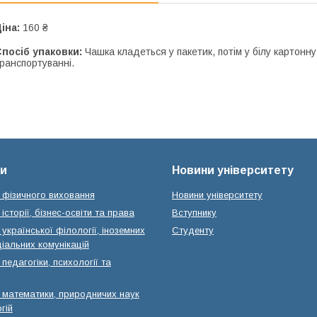
іна:
160 ₴
посіб упаковки:
Чашка кладеться у пакетик, потім у білу картонн
ранспортуванні.
и
Новини університету
 фізичного виховання
Новини університету
історії, бізнес-освіти та права
Вступнику
української філології, іноземних
Студенту
іальних комунікацій
педагогіки, психології та
 математики, природничих наук
гій