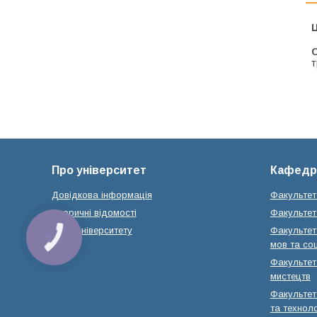
Ц
С
т
Про університет
Кафедр
Довідкова інформація
Факультет
Історичні відомості
Факультет 
Місія університету
Факультет 
КНОПКА
ЗВ'ЯЗКУ
мов та соц
Факультет 
мистецтв
Факультет
та техноло