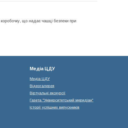
у коробочку, що надає чашці безпеки при
Медіа ЦДУ
Медіа ЦДУ
Відеогалерея
Віртуальні екскурсії
Газета "Університетський меридіан"
Історії успішних випускників