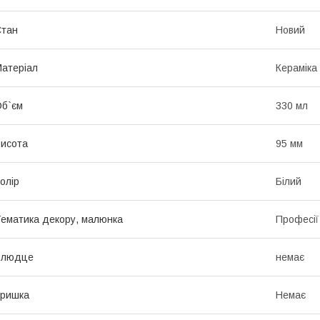
Стан
Новий
атеріал
Кераміка
б`єм
330 мл
исота
95 мм
олір
Білий
ематика декору, малюнка
Професії
Блюдце
немає
Кришка
Немає