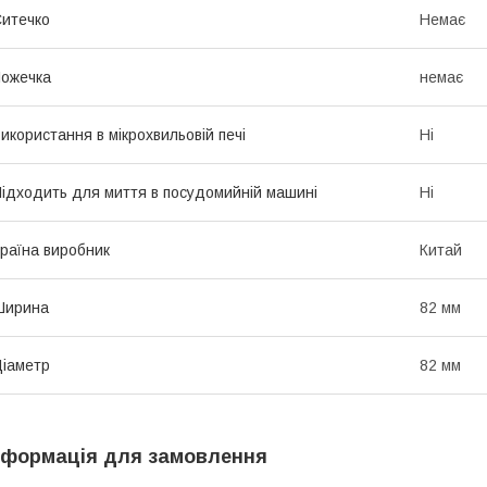
итечко
Немає
ожечка
немає
икористання в мікрохвильовій печі
Ні
ідходить для миття в посудомийній машині
Ні
раїна виробник
Китай
Ширина
82 мм
іаметр
82 мм
нформація для замовлення