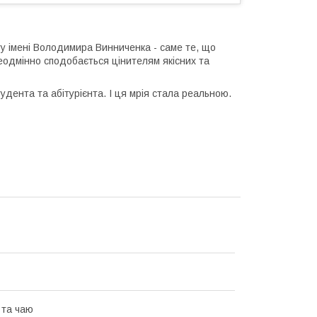
ту імені Володимира Винниченка
- саме те, що
еодмінно сподобається цінителям якісних та
тудента та абітурієнта. І ця мрія стала реальною.
 та чаю