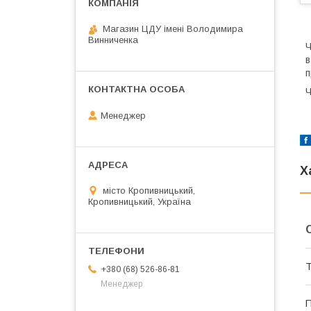
Магазин ЦДУ імені Володимира
Винниченка
Ч
в
п
Ч
Менеджер
Х
місто Кропивницький,
Кропивницький, Україна
Т
+380 (68) 526-86-81
Менеджер
П