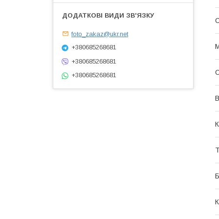
foto_zakaz@ukr.net
М
+380685268681
+380685268681
О
+380685268681
В
К
Т