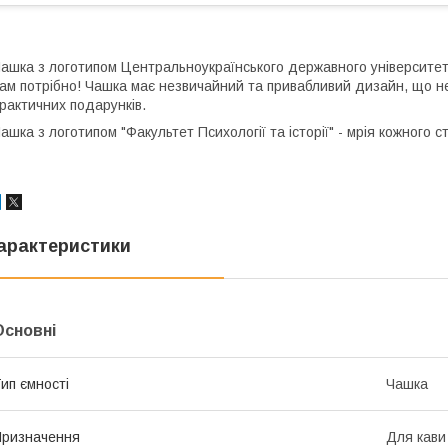
ашка з логотипом
Центральноукраїнського державного університе
ам потрібно! Чашка має незвичайний та привабливий дизайн, що н
рактичних подарунків.
ашка з логотипом "Факультет Психології та історії" - мрія кожного с
арактеристики
Основні
ип ємності
Чашка
ризначення
Для кави