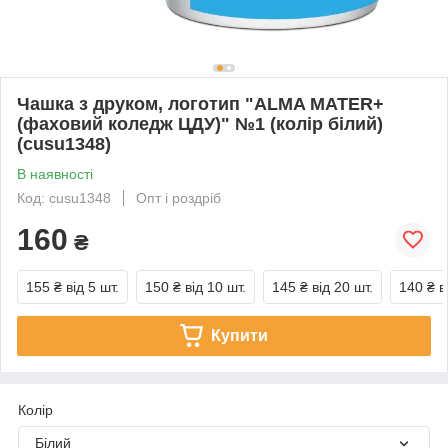
Чашка з друком, логотип "ALMA MATER+
(фаховий коледж ЦДУ)" №1 (колір білий)
(cusu1348)
В наявності
Код: cusu1348
Опт і роздріб
160
₴
155 ₴
від 5 шт.
150 ₴
від 10 шт.
145 ₴
від 20 шт.
140 ₴
в
Купити
Колір
Білий