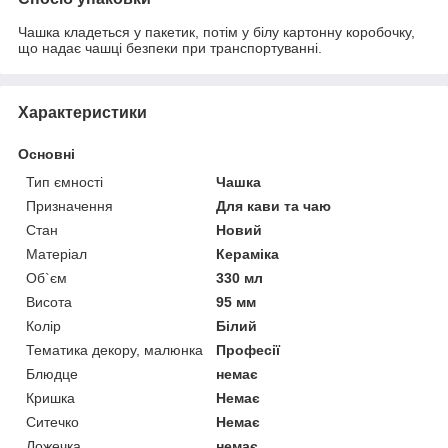
Чашка кладеться у пакетик, потім у білу картонну коробочку,
що надає чашці безпеки при транспортуванні.
Характеристики
Основні
Тип ємності
Чашка
Призначення
Для кави та чаю
Стан
Новий
Матеріал
Кераміка
Об`єм
330 мл
Висота
95 мм
Колір
Білий
Тематика декору, малюнка
Професії
Блюдце
немає
Кришка
Немає
Ситечко
Немає
Ложечка
немає