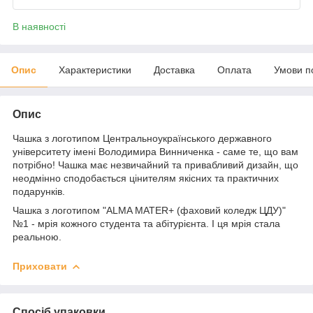
В наявності
Опис
Характеристики
Доставка
Оплата
Умови п
Опис
Чашка з логотипом
Центральноукраїнського державного
університету імені Володимира Винниченка
- саме те, що вам
потрібно! Чашка має незвичайний та привабливий дизайн, що
неодмінно сподобається цінителям якісних та практичних
подарунків.
Чашка з логотипом "ALMA MATER+ (фаховий коледж ЦДУ)"
№1 - мрія кожного студента та абітурієнта. І ця мрія стала
реальною.
Приховати
Спосіб упаковки