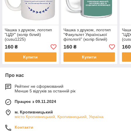
Чашка з друком, логотип
Чашка з друком, логотип
Чашк
"ЦДУ" (колір білий)
"Факультет Української
"ЦДУ
(cusu1225)
філології" (колір білий)
(cus
(cusu1354)
160
160
160
₴
₴
Купити
Купити
Про нас
Рейтинг не сформований
Менше 5 відгуків за останній рік
Працює з 09.11.2024
м. Кропивницький
місто Кропивницький, Кропивницький, Україна
Контакти