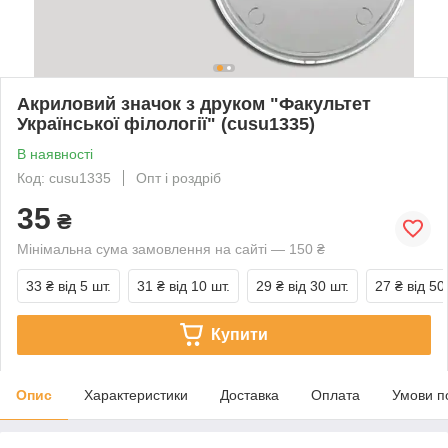
Акриловий значок з друком "Факультет
Української філології" (cusu1335)
В наявності
Код: cusu1335
Опт і роздріб
35
₴
Мінімальна сума замовлення на сайті — 150 ₴
33 ₴
від 5 шт.
31 ₴
від 10 шт.
29 ₴
від 30 шт.
27 ₴
від 50
Купити
Опис
Характеристики
Доставка
Оплата
Умови п