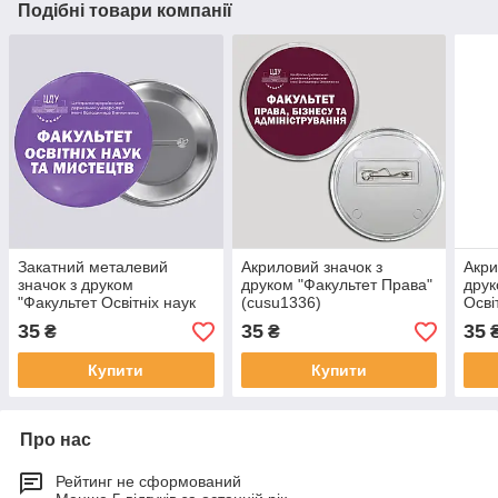
Подібні товари компанії
Закатний металевий
Акриловий значок з
Акри
значок з друком
друком "Факультет Права"
друк
"Факультет Освітніх наук
(cusu1336)
Осві
та мистецтв" (cusu1346)
(cus
35
35
35
₴
₴
Купити
Купити
Про нас
Рейтинг не сформований