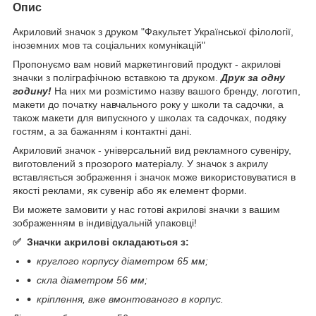
Опис
Акриловий значок з друком "Факультет Української філології,
іноземних мов та соціальних комунікацій"
Пропонуємо вам новий маркетинговий продукт - акрилові
значки з поліграфічною вставкою та друком.
Друк за одну
годину!
На них ми розмістимо назву вашого бренду, логотип,
макети до початку навчального року у школи та садочки, а
також макети для випускного у школах та садочках, подяку
гостям, а за бажанням і контактні дані.
Акриловий значок - універсальний вид рекламного сувеніру,
виготовлений з прозорого матеріалу. У значок з акрилу
вставляється зображення і значок може використовуватися в
якості реклами, як сувенір або як елемент форми.
Ви можете замовити у нас готові акрилові значки з вашим
зображенням в індивідуальній упаковці!
✅ Значки акрилові складаються з:
круглого корпусу діаметром 65 мм;
скла діаметром 56 мм;
кріплення, вже вмонтованого в корпус.