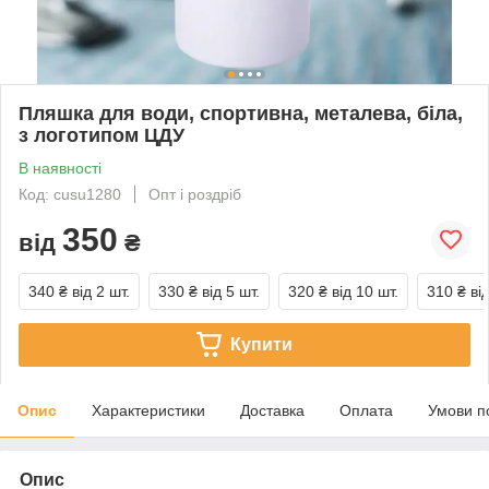
Пляшка для води, спортивна, металева, біла,
з логотипом ЦДУ
В наявності
Код: cusu1280
Опт і роздріб
350
від
₴
340 ₴
від 2 шт.
330 ₴
від 5 шт.
320 ₴
від 10 шт.
310 ₴
ві
Купити
Опис
Характеристики
Доставка
Оплата
Умови п
Опис