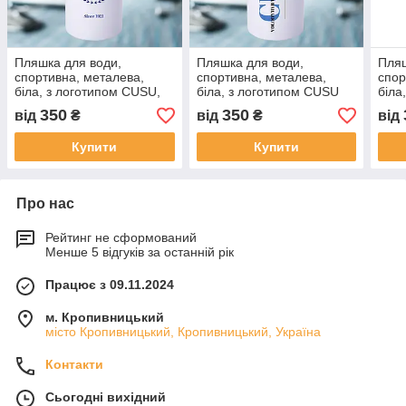
Пляшка для води,
Пляшка для води,
Пляш
спортивна, металева,
спортивна, металева,
спор
біла, з логотипом CUSU,
біла, з логотипом CUSU
біла
since 1921
350
350
від
₴
від
₴
від
Купити
Купити
Про нас
Рейтинг не сформований
Менше 5 відгуків за останній рік
Працює з 09.11.2024
м. Кропивницький
місто Кропивницький, Кропивницький, Україна
Контакти
Сьогодні вихідний