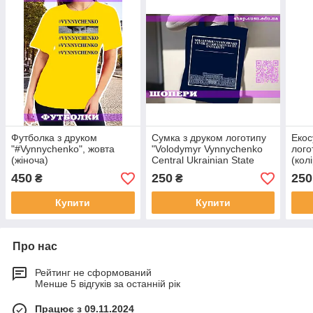
Футболка з друком
Сумка з друком логотипу
Екос
"#Vynnychenko", жовта
"Volodymyr Vynnychenko
лого
(жіноча)
Central Ukrainian State
(кол
University" (колір темно-
(cus
450
250
250
₴
₴
синій) (cusu1258)
Купити
Купити
Про нас
Рейтинг не сформований
Менше 5 відгуків за останній рік
Працює з 09.11.2024