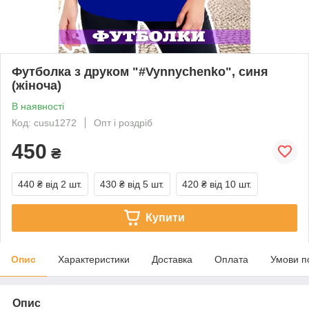
Футболка з друком "#Vynnychenko", синя
(жіноча)
В наявності
Код: cusu1272
Опт і роздріб
450
₴
440 ₴
від 2 шт.
430 ₴
від 5 шт.
420 ₴
від 10 шт.
Купити
Опис
Характеристики
Доставка
Оплата
Умови п
Опис