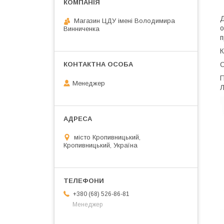
Д
Магазин ЦДУ імені Володимира
о
Винниченка
п
К
О
П
Менеджер
Л
місто Кропивницький,
Кропивницький, Україна
+380 (68) 526-86-81
Менеджер