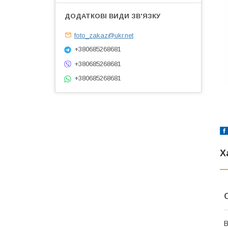
foto_zakaz@ukr.net
+380685268681
+380685268681
+380685268681
Х
В