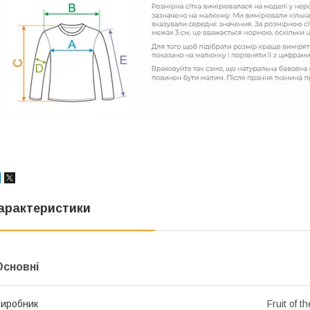
арактеристики
Основні
иробник
Fruit of t