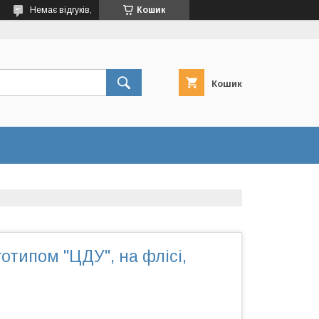
Немає відгуків,
Кошик
Кошик
готипом "ЦДУ", на флісі,