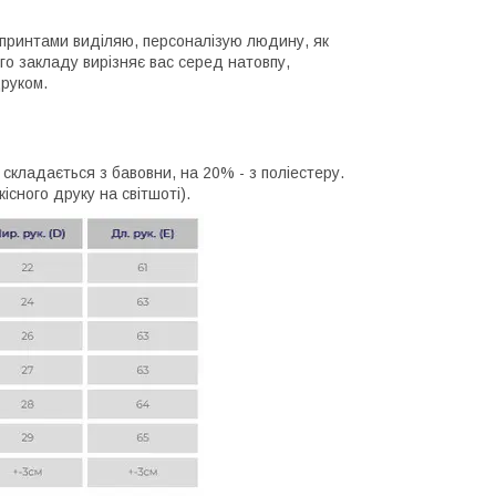
з принтами виділяю, персоналізую людину, як
го закладу вирізняє вас серед натовпу,
друком.
складається з бавовни, на 20% - з поліестеру.
сного друку на світшоті).