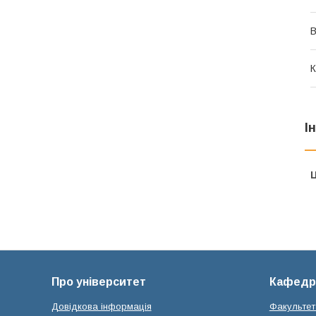
В
К
І
Ц
Про університет
Кафедр
Довідкова інформація
Факультет