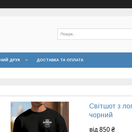
НИЙ ДРУК
ДОСТАВКА ТА ОПЛАТА
Світшот з ло
чорний
від
850 ₴