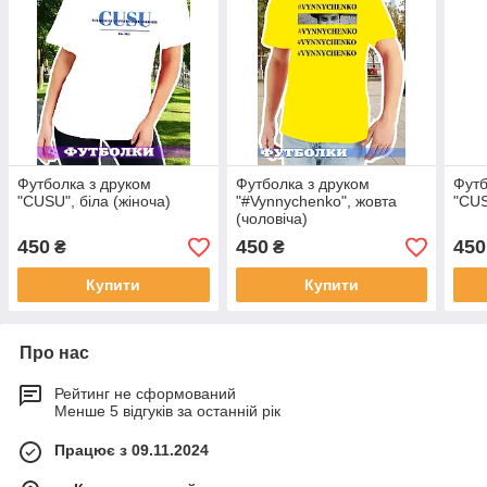
Футболка з друком
Футболка з друком
Футб
"CUSU", біла (жіноча)
"#Vynnychenko", жовта
"CUS
(чоловіча)
450
450
450
₴
₴
Купити
Купити
Про нас
Рейтинг не сформований
Менше 5 відгуків за останній рік
Працює з 09.11.2024