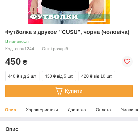
Футболка з друком "CUSU", чорна (чоловіча)
В наявності
Код: cusu1244
Опт і роздріб
450
₴
440 ₴
від 2 шт.
430 ₴
від 5 шт.
420 ₴
від 10 шт.
Купити
Опис
Характеристики
Доставка
Оплата
Умови п
Опис