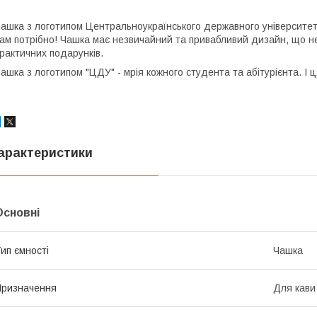
ашка з логотипом
Центральноукраїнського державного університе
ам потрібно! Чашка має незвичайний та привабливий дизайн, що н
рактичних подарунків.
ашка з логотипом "ЦДУ" - мрія кожного студента та абітурієнта. І 
арактеристики
Основні
ип ємності
Чашка
ризначення
Для кави