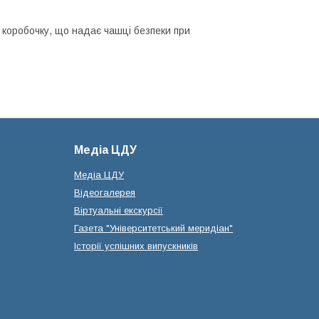
у коробочку, що надає чашці безпеки при
Медіа ЦДУ
Медіа ЦДУ
Відеогалерея
Віртуальні екскурсії
Газета "Університетський меридіан"
Історії успішних випускників