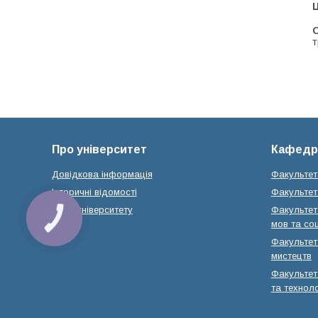
Ц
С
т
Про університет
Кафедр
Довідкова інформація
Факультет
Історичні відомості
Факультет 
Місія університету
Факультет 
КНОПКА
мов та соц
ЗВ'ЯЗКУ
Факультет 
мистецтв
Факультет
та техноло