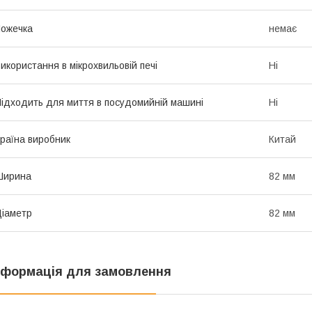
ожечка
немає
икористання в мікрохвильовій печі
Ні
ідходить для миття в посудомийній машині
Ні
раїна виробник
Китай
Ширина
82 мм
іаметр
82 мм
нформація для замовлення