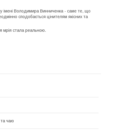
ту імені Володимира Винниченка
- саме те, що
еодмінно сподобається цінителям якісних та
ця мрія стала реальною.
 та чаю