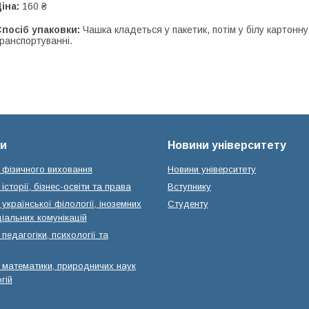
іна:
160 ₴
посіб упаковки:
Чашка кладеться у пакетик, потім у білу картонн
ранспортуванні.
и
Новини університету
 фізичного виховання
Новини університету
історії, бізнес-освіти та права
Вступнику
української філології, іноземних
Студенту
іальних комунікацій
педагогіки, психології та
 математики, природничих наук
гій