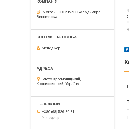
Ч
Магазин ЦДУ імені Володимира
в
Винниченка
п
Ч
Менеджер
Х
місто Кропивницький,
Кропивницький, Україна
Т
+380 (68) 526-86-81
П
Менеджер