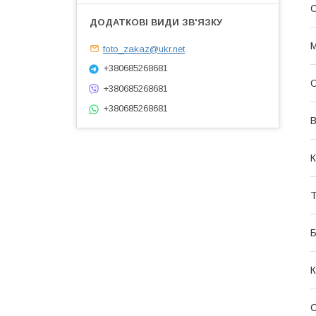
М
foto_zakaz@ukr.net
+380685268681
О
+380685268681
+380685268681
В
К
Т
С