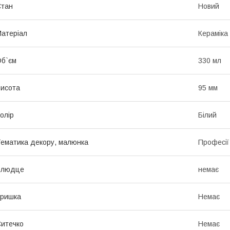
Стан
Новий
атеріал
Кераміка
б`єм
330 мл
исота
95 мм
олір
Білий
ематика декору, малюнка
Професії
Блюдце
немає
Кришка
Немає
итечко
Немає